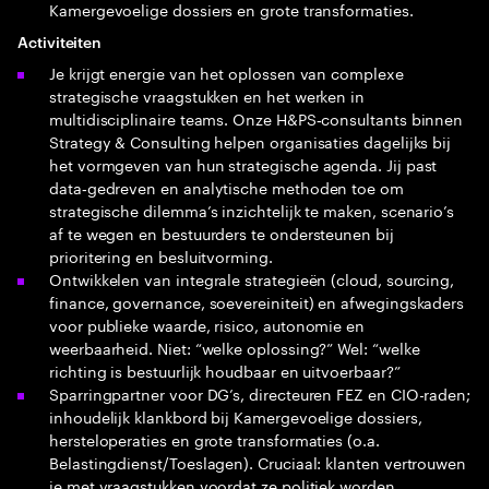
Kamergevoelige dossiers en grote transformaties.
Activiteiten
Je krijgt energie van het oplossen van complexe
strategische vraagstukken en het werken in
multidisciplinaire teams. Onze H&PS‑consultants binnen
Strategy & Consulting helpen organisaties dagelijks bij
het vormgeven van hun strategische agenda. Jij past
data‑gedreven en analytische methoden toe om
strategische dilemma’s inzichtelijk te maken, scenario’s
af te wegen en bestuurders te ondersteunen bij
prioritering en besluitvorming.
Ontwikkelen van integrale strategieën (cloud, sourcing,
finance, governance, soevereiniteit) en afwegingskaders
voor publieke waarde, risico, autonomie en
weerbaarheid. Niet: “welke oplossing?” Wel: “welke
richting is bestuurlijk houdbaar en uitvoerbaar?”
Sparringpartner voor DG’s, directeuren FEZ en CIO-raden;
inhoudelijk klankbord bij Kamergevoelige dossiers,
hersteloperaties en grote transformaties (o.a.
Belastingdienst/Toeslagen). Cruciaal: klanten vertrouwen
je met vraagstukken voordat ze politiek worden.