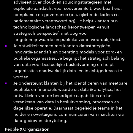
adviseert over cloud- en sourcingstrategieën met
expliciete aandacht voor soevereiniteit, weerbaarheid,
compliance en governance (o.a. rijksbrede kaders en
parlementaire verantwoording). Je helpt klanten hun
technologische landschap herontwerpen vanuit
strategisch perspectief, met oog voor
langetermijnwaarde en publieke verantwoordelijkheid.
Je ontwikkelt samen met klanten datastrategieën,
innovatie‑agenda’s en operating models voor zorg‑ en
publieke organisaties. Je begrijpt het strategisch belang
van data voor bestuurlijke besluitvorming en helpt
organisaties daadwerkelijk data‑ en inzichtgedreven te
worden.
Je ondersteunt klanten bij het identificeren van meetbare
publieke en financiële waarde uit data & analytics, het
ontwikkelen van de benodigde capabilities en het
verankeren van data in besluitvorming, processen en
dagelijkse operatie. Daarnaast begeleid je teams in het
helder en overtuigend communiceren van inzichten via
data‑gedreven storytelling.
People & Organization