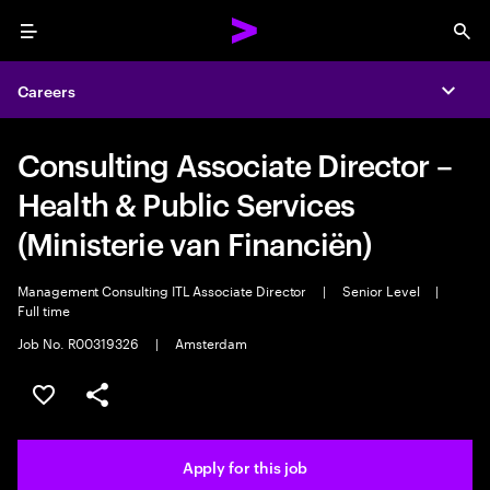
Menu
Sea
Careers
Expa
Consulting Associate Director –
Health & Public Services
(Ministerie van Financiën)
Management Consulting ITL Associate Director
|
Senior Level
|
Full time
Job No. R00319326
|
Amsterdam
Save this job
Share this job
Apply for this job