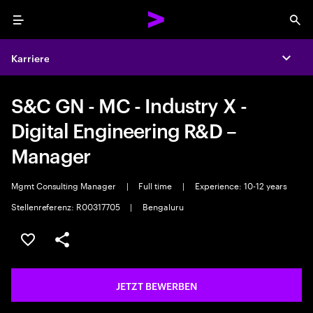
Menu
Sea
Karriere
Expa
S&C GN - MC - Industry X -
Digital Engineering R&D –
Manager
Mgmt Consulting Manager
|
Full time
|
Experience: 10-12 years
Stellenreferenz: R00317705
|
Bengaluru
JOB SPEICHERN
Teilen
JETZT BEWERBEN