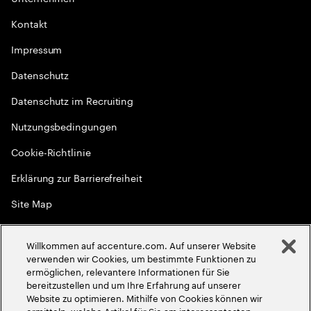
Kontakt
Impressum
Datenschutz
Datenschutz im Recruiting
Nutzungsbedingungen
Cookie-Richtlinie
Erklärung zur Barrierefreiheit
Site Map
Globale Meritokratie
Willkommen auf accenture.com. Auf unserer Website
©
2026
Accenture. Alle Rechte vorbehalten
verwenden wir Cookies, um bestimmte Funktionen zu
ermöglichen, relevantere Informationen für Sie
bereitzustellen und um Ihre Erfahrung auf unserer
Website zu optimieren. Mithilfe von Cookies können wir
ermitteln, welche Artikel für Sie am interessantesten