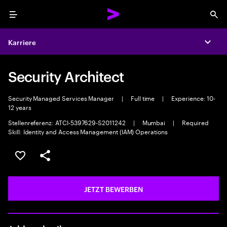
Menu
Sea
Karriere
Expa
Security Architect
Security Managed Services Manager
|
Full time
|
Experience: 10-
12 years
Stellenreferenz: ATCI-5397629-S2011242
|
Mumbai
|
Required
Skill: Identity and Access Management (IAM) Operations
JOB SPEICHERN
Teilen
JETZT BEWERBEN