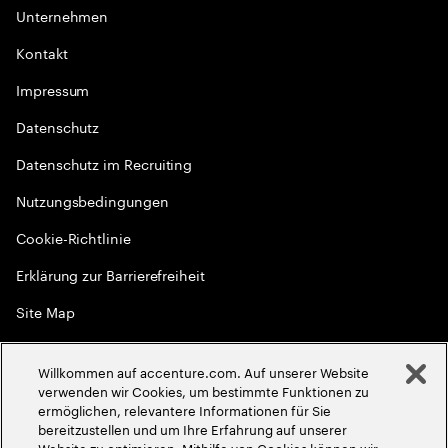
Unternehmen
Kontakt
Impressum
Datenschutz
Datenschutz im Recruiting
Nutzungsbedingungen
Cookie-Richtlinie
Erklärung zur Barrierefreiheit
Site Map
Globale Meritokratie
Willkommen auf accenture.com. Auf unserer Website
©
2026
Accenture. Alle Rechte vorbehalten
verwenden wir Cookies, um bestimmte Funktionen zu
ermöglichen, relevantere Informationen für Sie
bereitzustellen und um Ihre Erfahrung auf unserer
Website zu optimieren. Mithilfe von Cookies können wir