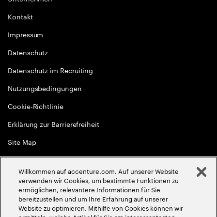
Kontakt
Impressum
Datenschutz
Datenschutz im Recruiting
Nutzungsbedingungen
Cookie-Richtlinie
Erklärung zur Barrierefreiheit
Site Map
Globale Meritokratie
Willkommen auf accenture.com. Auf unserer Website
©
2026
Accenture. Alle Rechte vorbehalten
verwenden wir Cookies, um bestimmte Funktionen zu
ermöglichen, relevantere Informationen für Sie
bereitzustellen und um Ihre Erfahrung auf unserer
Website zu optimieren. Mithilfe von Cookies können wir
ermitteln, welche Artikel für Sie am interessantesten