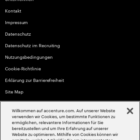
Kontakt
Impressum
Datenschutz
Datenschutz im Recruiting
Nutzungsbedingungen
Cookie-Richtlinie
Erklärung zur Barrierefreiheit
Site Map
Globale Meritokratie
Willkommen auf accenture.com. Auf unserer Website
©
2026
Accenture. Alle Rechte vorbehalten
verwenden wir Cookies, um bestimmte Funktionen zu
ermöglichen, relevantere Informationen für Sie
bereitzustellen und um Ihre Erfahrung auf unserer
Website zu optimieren. Mithilfe von Cookies können wir
ermitteln, welche Artikel für Sie am interessantesten