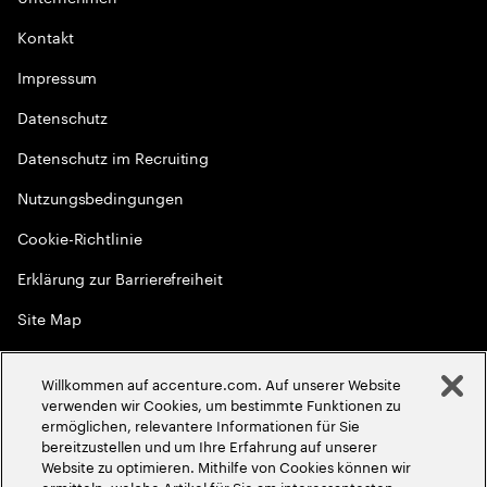
Kontakt
Impressum
Datenschutz
Datenschutz im Recruiting
Nutzungsbedingungen
Cookie-Richtlinie
Erklärung zur Barrierefreiheit
Site Map
Globale Meritokratie
Willkommen auf accenture.com. Auf unserer Website
©
2026
Accenture. Alle Rechte vorbehalten
verwenden wir Cookies, um bestimmte Funktionen zu
ermöglichen, relevantere Informationen für Sie
bereitzustellen und um Ihre Erfahrung auf unserer
Website zu optimieren. Mithilfe von Cookies können wir
ermitteln, welche Artikel für Sie am interessantesten