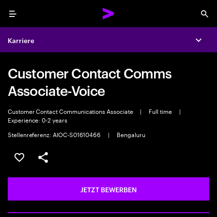
Menu
Sea
Karriere
Expa
Customer Contact Comms
Associate-Voice
Customer Contact Communications Associate
|
Full time
|
Experience: 0-2 years
Stellenreferenz: AIOC-S01610466
|
Bengaluru
JOB SPEICHERN
Teilen
JETZT BEWERBEN