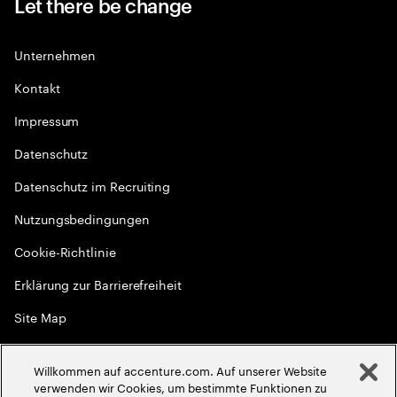
Let there be change
Unternehmen
Kontakt
Impressum
Datenschutz
Datenschutz im Recruiting
Nutzungsbedingungen
Cookie-Richtlinie
Erklärung zur Barrierefreiheit
Site Map
Globale Meritokratie
Willkommen auf accenture.com. Auf unserer Website
©
2026
Accenture. Alle Rechte vorbehalten
verwenden wir Cookies, um bestimmte Funktionen zu