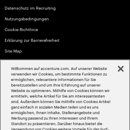
Datenschutz im Recruiting
Nutzungsbedingungen
Cookie-Richtlinie
Erklärung zur Barrierefreiheit
Site Map
Globale Meritokratie
Willkommen auf accenture.com. Auf unserer Website
©
2026
Accenture. Alle Rechte vorbehalten
verwenden wir Cookies, um bestimmte Funktionen zu
ermöglichen, relevantere Informationen für Sie
bereitzustellen und um Ihre Erfahrung auf unserer
Website zu optimieren. Mithilfe von Cookies können wir
ermitteln, welche Artikel für Sie am interessantesten
sind. Außerdem können Sie mithilfe von Cookies Artikel
ganz einfach in sozialen Medien teilen und es uns
ermöglichen, Ihnen Inhalte, Stellenangebote und
Werbung passend zu Ihren Interessen und Ihrem
Standort zu präsentieren. Darüber hinaus bietet die
Verwendung von Cookies weitere Vorteile für das Surf-