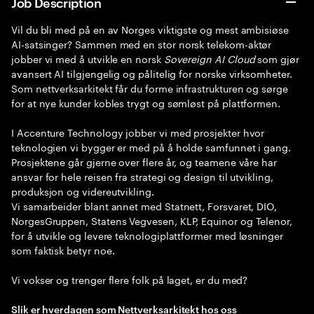
Job Description
Vil du bli med på en av Norges viktigste og mest ambisiøse
AI-satsinger? Sammen med en stor norsk telekom-aktør
jobber vi med å utvikle en norsk
Sovereign AI Cloud
som gjør
avansert AI tilgjengelig og pålitelig for norske virksomheter.
Som nettverksarkitekt får du forme infrastrukturen og sørge
for at nye kunder kobles trygt og sømløst på plattformen.
I Accenture Technology jobber vi med prosjekter hvor
teknologien vi bygger er med på å holde samfunnet i gang.
Prosjektene går gjerne over flere år, og teamene våre har
ansvar for hele reisen fra strategi og design til utvikling,
produksjon og videreutvikling.
Vi samarbeider blant annet med Statnett, Forsvaret, DIO,
NorgesGruppen, Statens Vegvesen, KLP, Equinor og Telenor,
for å utvikle og levere teknologiplattformer med løsninger
som faktisk betyr noe.
Vi vokser og trenger flere folk på laget, er du med?
Slik er hverdagen som Nettverksarkitekt hos oss