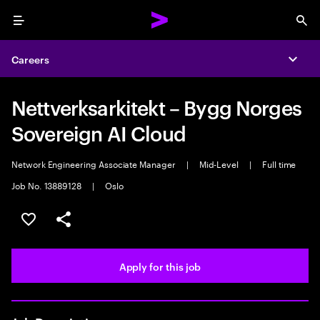
Menu
Sea
Careers
Expa
Nettverksarkitekt – Bygg Norges
Sovereign AI Cloud
Network Engineering Associate Manager
|
Mid-Level
|
Full time
Job No. 13889128
|
Oslo
Save this job
Share this job
Apply for this job