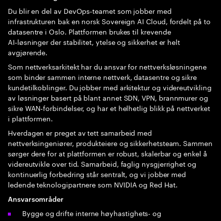
Du blir en del av DevOps‑teamet som jobber med
infrastrukturen bak en norsk Sovereign AI Cloud, fordelt på to
datasentre i Oslo. Plattformen brukes til krevende
AI‑løsninger der stabilitet, ytelse og sikkerhet er helt
avgjørende.
Som nettverksarkitekt har du ansvar for nettverksløsningene
som binder sammen interne nettverk, datasentre og sikre
kundetilkoblinger. Du jobber med arkitektur og videreutvikling
av løsninger basert på blant annet SDN, VPN, brannmurer og
sikre WAN‑forbindelser, og har et helhetlig blikk på nettverket
i plattformen.
Hverdagen er preget av tett samarbeid med
nettverksingeniører, produkteiere og sikkerhetsteam. Sammen
sørger dere for at plattformen er robust, skalerbar og enkel å
videreutvikle over tid. Samarbeid, faglig nysgjerrighet og
kontinuerlig forbedring står sentralt, og vi jobber med
ledende teknologipartnere som NVIDIA og Red Hat.
Ansvarsområder
Bygge og drifte interne høyhastighets- og