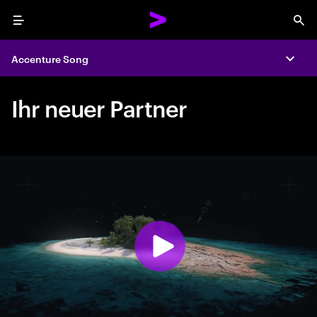
Menu
Sea
Accenture Song
Expa
Ihr neuer Partner