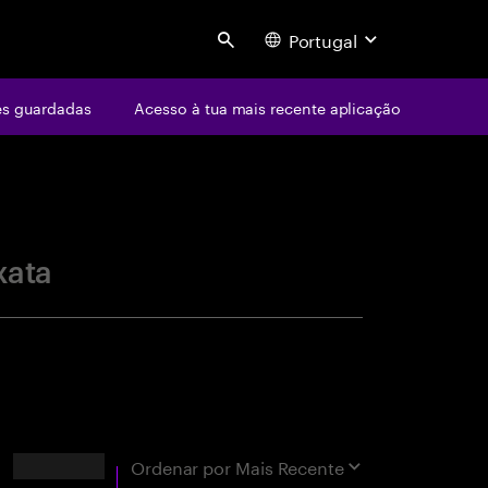
Portugal
Search
s guardadas
Acesso à tua mais recente aplicação
centure
xata
Resultados
Ordenar por
Mais Recente