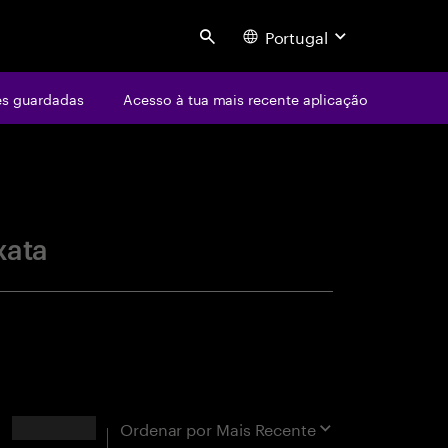
Portugal
Search
s guardadas
Acesso à tua mais recente aplicação
centure
xata
Resultados
Ordenar por
Mais Recente