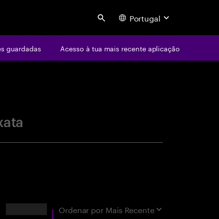
Portugal
Search
s guardadas
Acesso à tua mais recente aplicação
centure
xata
Resultados
Ordenar por
Mais Recente