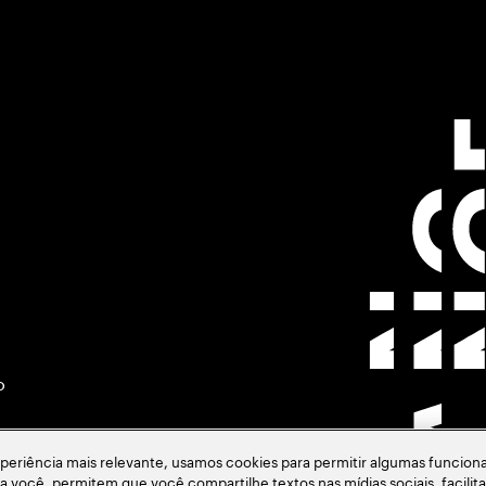
o
eriência mais relevante, usamos cookies para permitir algumas funciona
ara você, permitem que você compartilhe textos nas mídias sociais, facil