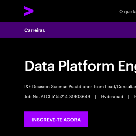
O que f
Carreiras
Data Platform En
I&F Decision Science Practitioner Team Lead/Consult
Job No. ATCI-5155214-S1903649
|
Hyderabad
|
INSCREVE-TE AGORA