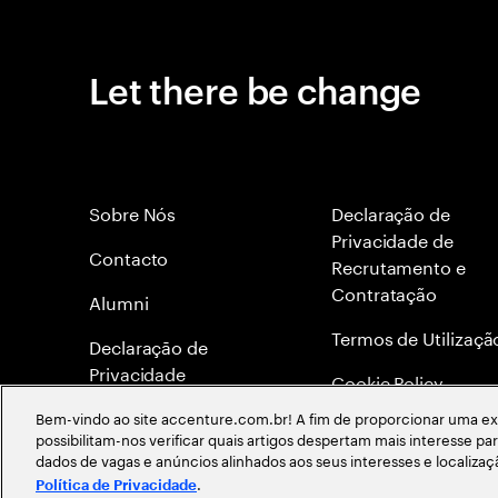
Let there be change
Sobre Nós
Declaração de
Privacidade de
Contacto
Recrutamento e
Contratação
Alumni
Termos de Utilizaçã
Declaraçāo de
Privacidade
Cookie Policy
Bem-vindo ao site accenture.com.br! A fim de proporcionar uma exp
Mapa do site
possibilitam-nos verificar quais artigos despertam mais interesse p
dados de vagas e anúncios alinhados aos seus interesses e localiza
Global Meritocracy
.
Política de Privacidade