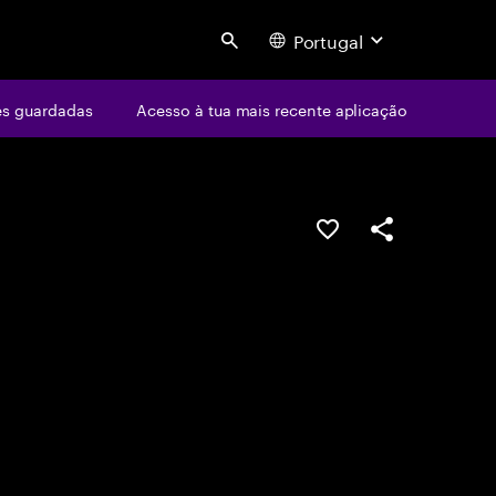
Portugal
Search
s guardadas
Acesso à tua mais recente aplicação
GUARDAR OPORTUN
PARTILHAR