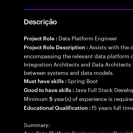
Descrição
Data Platform Engineer
Project Role :
Assists with the 
Project Role Description :
encompassing the relevant data platform 
Integration Architects and Data Architects
between systems and data models.
Spring Boot
Must have skills :
Java Full Stack Devel
Good to have skills :
Minimum
year(s) of experience is requir
5
15 years full ti
Educational Qualification :
Summary:
As a Data Platform Engineer, you will assis