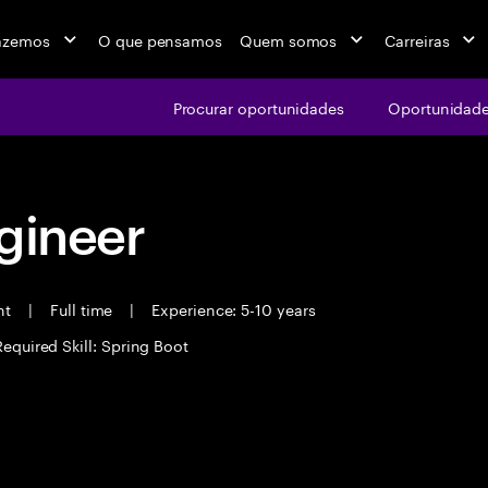
azemos
O que pensamos
Quem somos
Carreiras
Procurar oportunidades
Oportunidade
gineer
ant
|
Full time
|
Experience: 5-10 years
Required Skill: Spring Boot