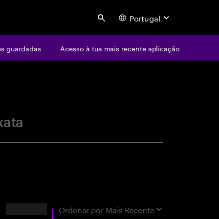
Portugal
Search
s guardadas
Acesso à tua mais recente aplicação
centure
xata
Resultados
Ordenar por
Mais Recente