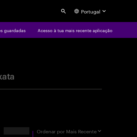
Portugal
Search
s guardadas
Acesso à tua mais recente aplicação
centure
xata
Resultados
Ordenar por
Mais Recente