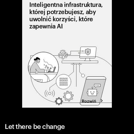
Inteligentna infrastruktura,
której potrzebujesz, aby
uwolnić korzyści, które
zapewnia AI
Wiele pro
Liderzy 
pracy, k
operacyj
wartość 
Rozwiń
Let there be change