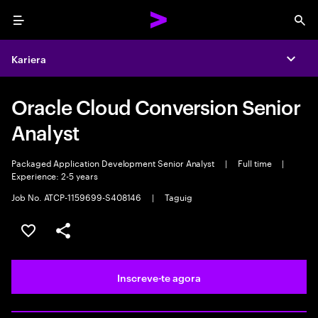
Menu
Sea
Kariera
Expa
Oracle Cloud Conversion Senior
Analyst
Packaged Application Development Senior Analyst
|
Full time
|
Experience: 2-5 years
Job No. ATCP-1159699-S408146
|
Taguig
Guardar oportunidade
Partilhar
Inscreve-te agora