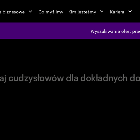
ie biznesowe
Co myślimy
Kim jesteśmy
Kariera
jobs at Ac
Wyszukiwanie ofert pra
aj cudzysłowów dla dokładnych d