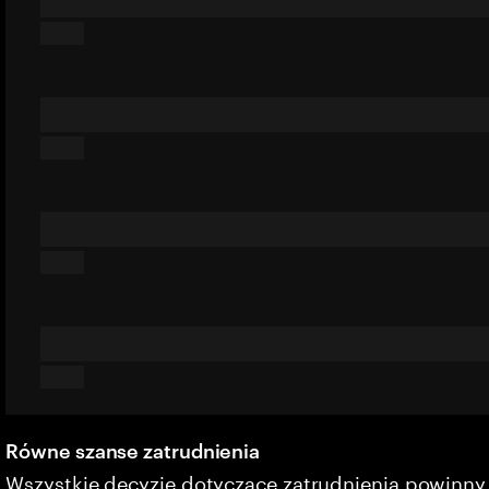
Równe szanse zatrudnienia
Wszystkie decyzje dotyczące zatrudnienia powinn