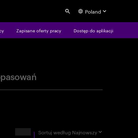
Poland
Search
centure
cy
Zapisane oferty pracy
Dostęp do aplikacji
opasowań
Wyniki
Sortuj według
Najnowszy