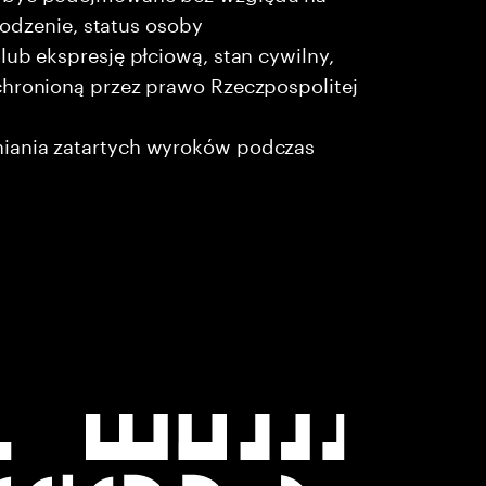
chodzenie, status osoby
lub ekspresję płciową, stan cywilny,
chronioną przez prawo Rzeczpospolitej
niania zatartych wyroków podczas