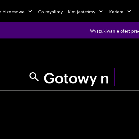
ie biznesowe
Co myślimy
Kim jesteśmy
Kariera
jobs at Ac
Wyszukiwanie ofert pra