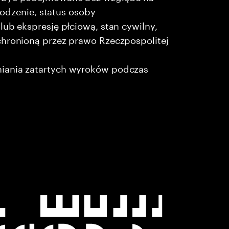
chodzenie, status osoby
lub ekspresję płciową, stan cywilny,
chronioną przez prawo Rzeczpospolitej
niania zatartych wyroków podczas