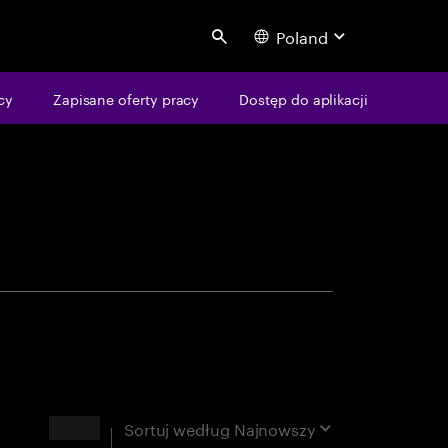
Poland
Search
centure
cy
Zapisane oferty pracy
Dostęp do aplikacji
Wyniki
Sortuj według
Najnowszy