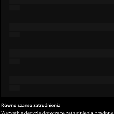
Równe szanse zatrudnienia
Wszystkie decyzje dotyczące zatrudnienia powinn