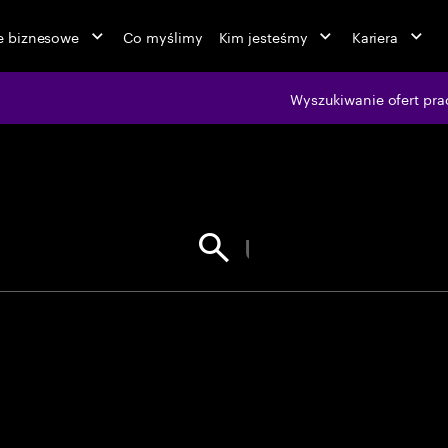
ie biznesowe
Co myślimy
Kim jesteśmy
Kariera
jobs at Ac
Wyszukiwanie ofert pra
aj cudzysłowów dla dokładnych d