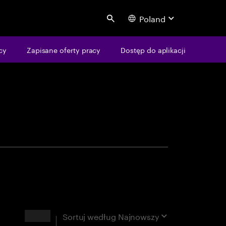
Poland
Search
centure
cy
Zapisane oferty pracy
Dostęp do aplikacji
opasowań
Wyniki
Sortuj według
Najnowszy