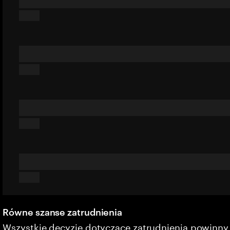
Równe szanse zatrudnienia
Wszystkie decyzje dotyczące zatrudnienia powinn