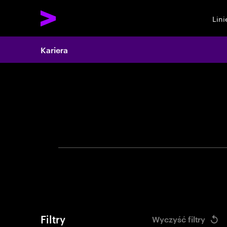
Lin
Search 
Kariera
Używ
Filtry
Wyczyść filtry