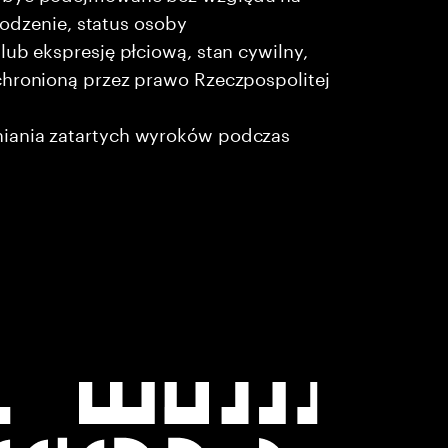
chodzenie, status osoby
lub ekspresję płciową, stan cywilny,
chronioną przez prawo Rzeczpospolitej
niania zatartych wyroków podczas