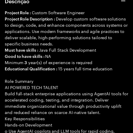
Descrição
Custom Software Engineer
Project Role :
Develop custom software solutions
Project Role Description :
to design, code, and enhance components across systems or
applications. Use modern frameworks and agile practices to
deliver scalable, high-performing solutions tailored to
specific business needs.
Java Full Stack Development
Must have skills :
NA
Good to have skills :
Minimum
year(s) of experience is required
3
15 years full time education
Educational Qualification :
Role Summary
AI POWERED TECH TALENT
Build full-stack enterprise applications using AgentAI tools for
accelerated coding, testing, and integration. Deliver
immediate organizational value through productivity uplift
and reduced reliance on scarce AI-native talent.
Key Responsibilities
Hands-on Development
o Use AgentAI copilots and LLM tools for rapid coding,