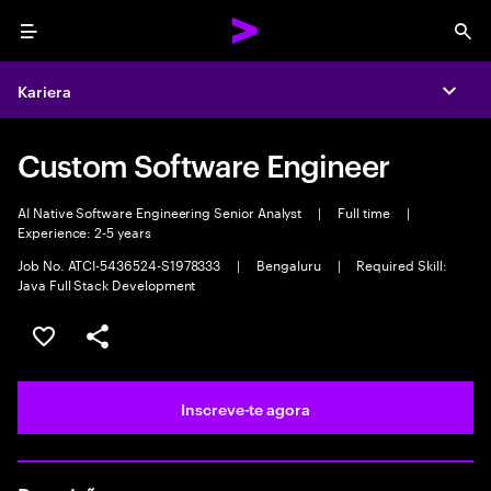
Menu
Sea
Kariera
Expa
Custom Software Engineer
AI Native Software Engineering Senior Analyst
|
Full time
|
Experience: 2-5 years
Job No. ATCI-5436524-S1978333
|
Bengaluru
|
Required Skill:
Java Full Stack Development
Guardar oportunidade
Partilhar
Inscreve-te agora