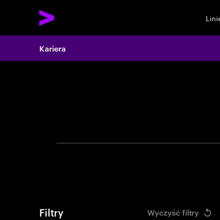
Lin
Search 
Kariera
Używ
Filtry
Wyczyść filtry