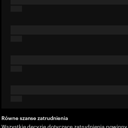
Równe szanse zatrudnienia
Wszystkie decyzje dotyczące zatrudnienia powinn