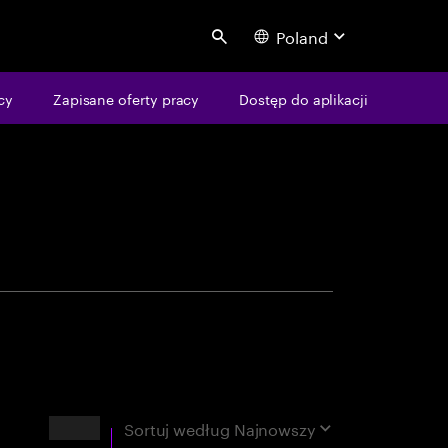
Poland
Search
centure
cy
Zapisane oferty pracy
Dostęp do aplikacji
opasowań
Wyniki
Sortuj według
Najnowszy