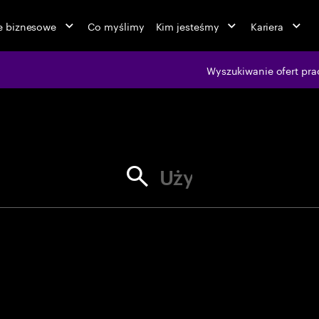
ie biznesowe
Co myślimy
Kim jesteśmy
Kariera
jobs at Ac
Wyszukiwanie ofert pra
aj cudzysłowów dla dokładnych d