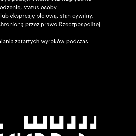
chodzenie, status osoby
lub ekspresję płciową, stan cywilny,
chronioną przez prawo Rzeczpospolitej
niania zatartych wyroków podczas