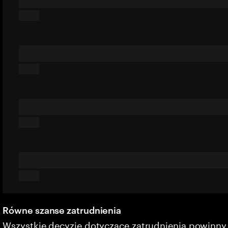
Równe szanse zatrudnienia
Wszystkie decyzje dotyczące zatrudnienia powinn