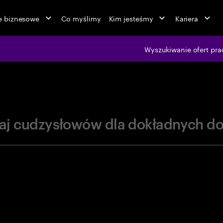
ie biznesowe
Co myślimy
Kim jesteśmy
Kariera
jobs at Ac
Wyszukiwanie ofert pra
aj cudzysłowów dla dokładnych d