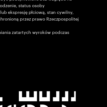
chodzenie, status osoby
lub ekspresję płciową, stan cywilny,
chronioną przez prawo Rzeczpospolitej
niania zatartych wyroków podczas