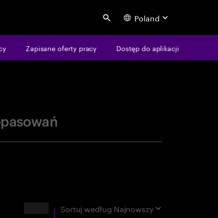
Poland
Search
centure
cy
Zapisane oferty pracy
Dostęp do aplikacji
opasowań
Wyniki
Sortuj według
Najnowszy