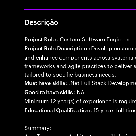
Descrição
Custom Software Engineer
Project Role :
Develop custom s
Project Role Description :
and enhance components across systems o
frameworks and agile practices to deliver 
tailored to specific business needs.
.Net Full Stack Developm
Must have skills :
NA
Good to have skills :
Minimum
year(s) of experience is requir
12
15 years full ti
Educational Qualification :
Summary:
As a Technology Architect, you will design