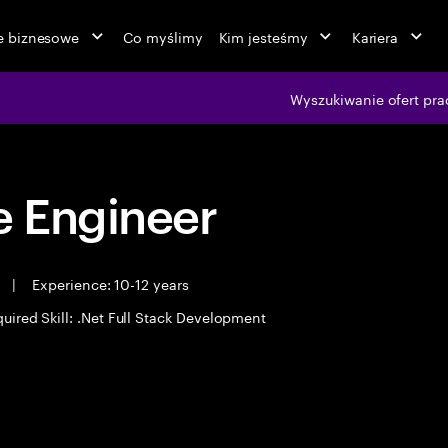
ie biznesowe
Co myślimy
Kim jesteśmy
Kariera
Wyszukiwanie ofert pra
 Engineer
e
|
Experience: 10-12 years
uired Skill: .Net Full Stack Development