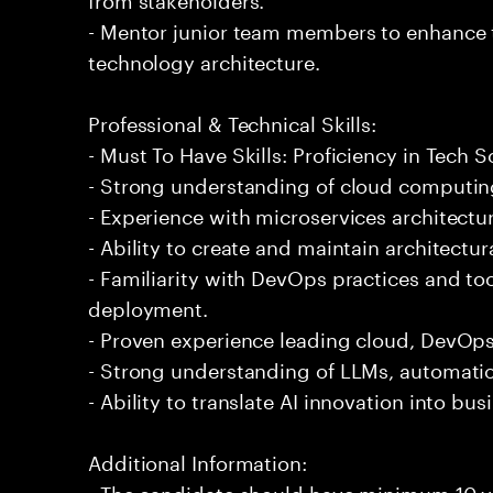
- Mentor junior team members to enhance t
technology architecture.
Professional & Technical Skills:
- Must To Have Skills: Proficiency in Tech S
- Strong understanding of cloud computing
- Experience with microservices architectu
- Ability to create and maintain architectu
- Familiarity with DevOps practices and to
deployment.
- Proven experience leading cloud, DevOps,
- Strong understanding of LLMs, automatio
- Ability to translate AI innovation into bu
Additional Information:
- The candidate should have minimum 10 ye