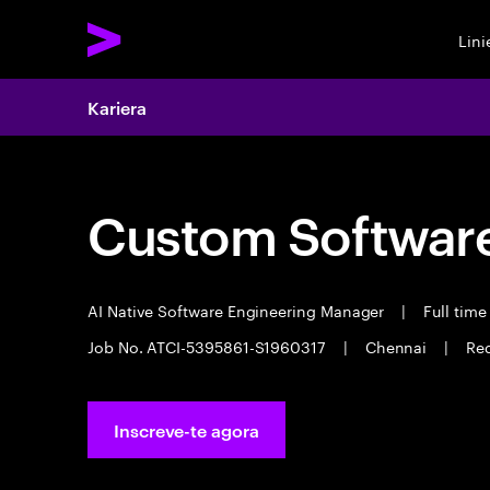
Lin
Kariera
Custom Software
AI Native Software Engineering Manager
|
Full tim
Job No. ATCI-5395861-S1960317
|
Chennai
|
Req
Inscreve-te agora