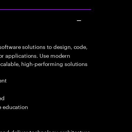
oftware solutions to design, code,
r applications. Use modern
scalable, high-performing solutions
ent
ed
me education
 and deliver technology architecture