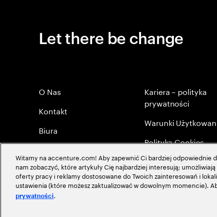
Let there be change
O Nas
Kariera – polityka
prywatności
Kontakt
Warunki Użytkowan
Biura
Polityka Cookies
Byli Pracownicy
Witamy na accenture.com! Aby zapewnić Ci bardziej odpowiednie do
Mapa strony
nam zobaczyć, które artykuły Cię najbardziej interesują; umożliwia
Polityka Prywatności
oferty pracy i reklamy dostosowane do Twoich zainteresowań i lokali
Globalna maerytokr
ustawienia (które możesz zaktualizować w dowolnym momencie). Aby
.
prywatności
©
2026
Accenture, Wszystkie Prawa Zastrzeżone