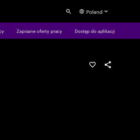
Poland
Search
cy
Zapisane oferty pracy
Dostęp do aplikacji
Guardar oportunid
Partilhar