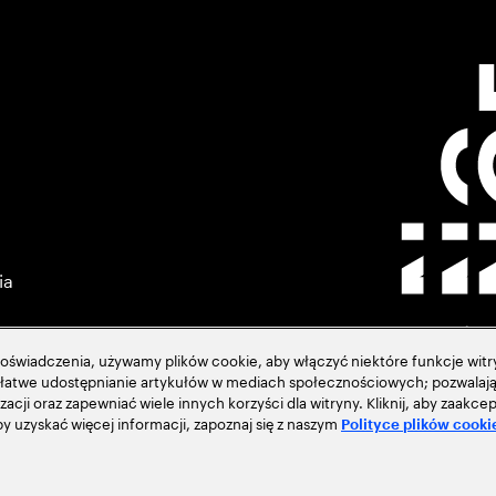
ia
świadczenia, używamy plików cookie, aby włączyć niektóre funkcje witry
ją łatwe udostępnianie artykułów w mediach społecznościowych; pozwalają
zacji oraz zapewniać wiele innych korzyści dla witryny. Kliknij, aby zaak
acja
 uzyskać więcej informacji, zapoznaj się z naszym
Polityce plików cooki