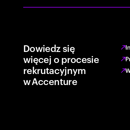
Dowiedz się
I
więcej o procesie
P
rekrutacyjnym
W
w Accenture