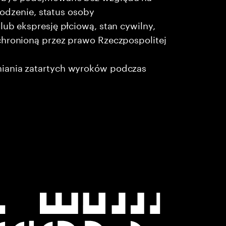
chodzenie, status osoby
lub ekspresję płciową, stan cywilny,
chronioną przez prawo Rzeczpospolitej
niania zatartych wyroków podczas