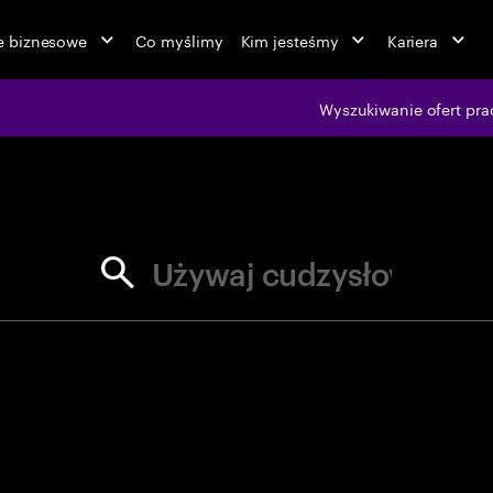
ie biznesowe
Co myślimy
Kim jesteśmy
Kariera
jobs at Ac
Wyszukiwanie ofert pra
aj cudzysłowów dla dokładnych d