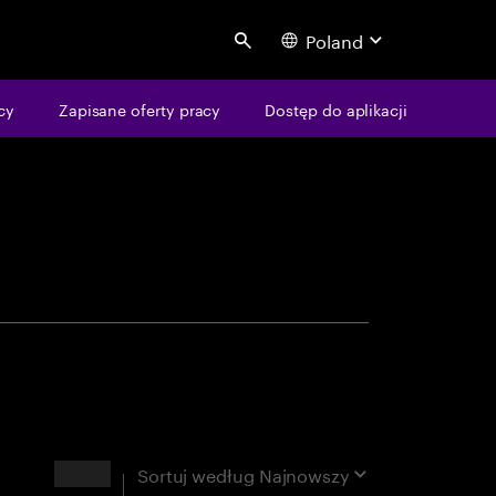
Poland
Search
centure
cy
Zapisane oferty pracy
Dostęp do aplikacji
opasowań
Wyniki
Sortuj według
Najnowszy