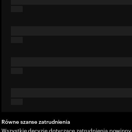
Równe szanse zatrudnienia
Wszystkie decyzje dotyczące zatrudnienia powinn