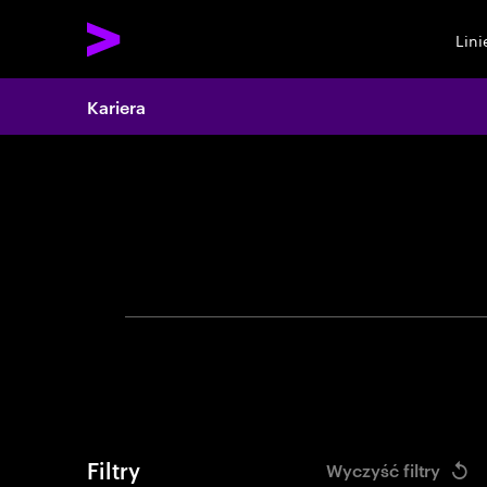
Lin
Search 
Kariera
Używ
Filtry
Wyczyść filtry