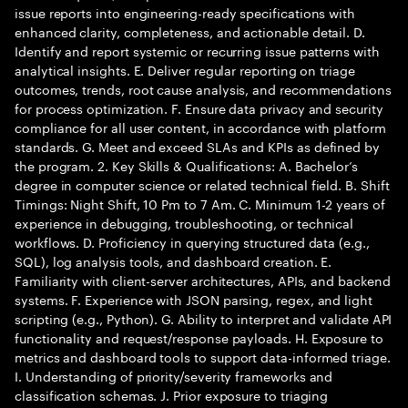
issue reports into engineering-ready specifications with
enhanced clarity, completeness, and actionable detail. D.
Identify and report systemic or recurring issue patterns with
analytical insights. E. Deliver regular reporting on triage
outcomes, trends, root cause analysis, and recommendations
for process optimization. F. Ensure data privacy and security
compliance for all user content, in accordance with platform
standards. G. Meet and exceed SLAs and KPIs as defined by
the program. 2. Key Skills & Qualifications: A. Bachelor’s
degree in computer science or related technical field. B. Shift
Timings: Night Shift, 10 Pm to 7 Am. C. Minimum 1-2 years of
experience in debugging, troubleshooting, or technical
workflows. D. Proficiency in querying structured data (e.g.,
SQL), log analysis tools, and dashboard creation. E.
Familiarity with client-server architectures, APIs, and backend
systems. F. Experience with JSON parsing, regex, and light
scripting (e.g., Python). G. Ability to interpret and validate API
functionality and request/response payloads. H. Exposure to
metrics and dashboard tools to support data-informed triage.
I. Understanding of priority/severity frameworks and
classification schemas. J. Prior exposure to triaging