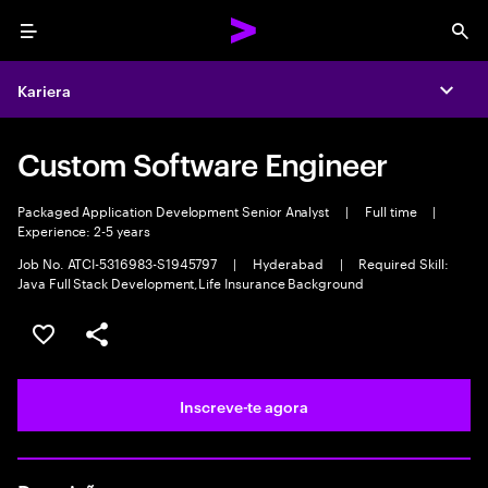
Menu
Sea
Kariera
Expa
Custom Software Engineer
Packaged Application Development Senior Analyst
|
Full time
|
Experience: 2-5 years
Job No. ATCI-5316983-S1945797
|
Hyderabad
|
Required Skill:
Java Full Stack Development,Life Insurance Background
Guardar oportunidade
Partilhar
Inscreve-te agora