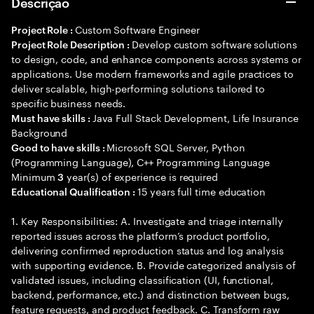
Descrição
Custom Software Engineer
Project Role :
Develop custom software solutions
Project Role Description :
to design, code, and enhance components across systems or
applications. Use modern frameworks and agile practices to
deliver scalable, high-performing solutions tailored to
specific business needs.
Java Full Stack Development, Life Insurance
Must have skills :
Background
Microsoft SQL Server, Python
Good to have skills :
(Programming Language), C++ Programming Language
Minimum
year(s) of experience is required
3
15 years full time education
Educational Qualification :
1. Key Responsibilities: A. Investigate and triage internally
reported issues across the platform’s product portfolio,
delivering confirmed reproduction status and log analysis
with supporting evidence. B. Provide categorized analysis of
validated issues, including classification (UI, functional,
backend, performance, etc.) and distinction between bugs,
feature requests, and product feedback. C. Transform raw