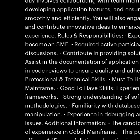
developing application features, and ensur
smoothly and efficiently. You will also en
and contribute innovative ideas to enhanc
experience. Roles & Responsibilities: - Ex
become an SME. - Required active particip
discussions. - Contribute in providing solu
Assist in the documentation of applicatio
in code reviews to ensure quality and adhe
Professional & Technical Skills: - Must To H
Mainframe. - Good To Have Skills: Experie
frameworks. - Strong understanding of sof
methodologies. - Familiarity with databa
manipulation. - Experience in debugging a
issues. Additional Information: - The can
of experience in Cobol Mainframe. - This p
office. - A 15 years full time education is re