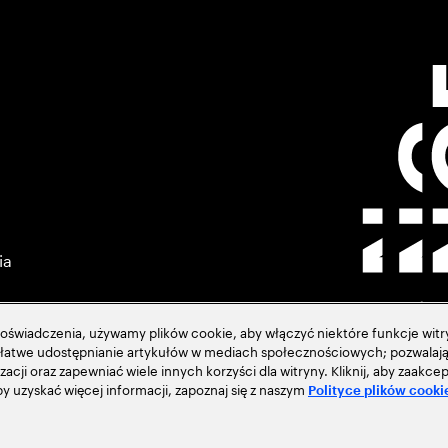
ia
świadczenia, używamy plików cookie, aby włączyć niektóre funkcje witry
ją łatwe udostępnianie artykułów w mediach społecznościowych; pozwalają
zacji oraz zapewniać wiele innych korzyści dla witryny. Kliknij, aby zaak
acja
 uzyskać więcej informacji, zapoznaj się z naszym
Polityce plików cooki