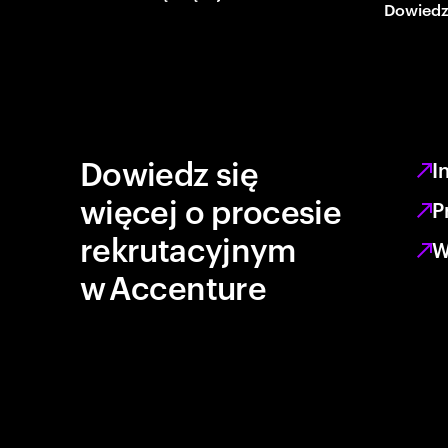
Dowiedz 
Dowiedz się
I
więcej o procesie
P
rekrutacyjnym
W
w Accenture