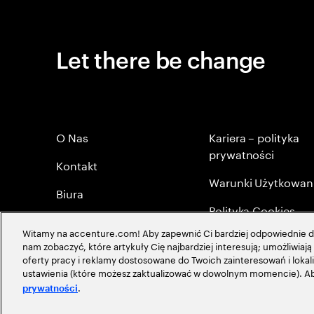
Let there be change
O Nas
Kariera – polityka
prywatności
Kontakt
Warunki Użytkowan
Biura
Polityka Cookies
Byli Pracownicy
Witamy na accenture.com! Aby zapewnić Ci bardziej odpowiednie do
Mapa strony
nam zobaczyć, które artykuły Cię najbardziej interesują; umożliwia
Polityka Prywatności
oferty pracy i reklamy dostosowane do Twoich zainteresowań i lokali
Globalna maerytokr
ustawienia (które możesz zaktualizować w dowolnym momencie). Aby
.
prywatności
©
2026
Accenture, Wszystkie Prawa Zastrzeżone