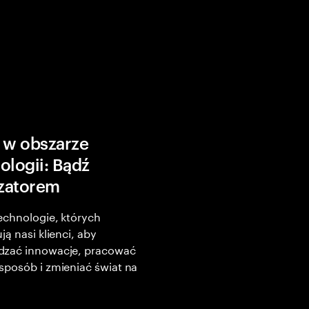
 w obszarze
ologii: Bądź
izatorem
echnologie, których
ją nasi klienci, aby
zać innowacje, pracować
posób i zmieniać świat na