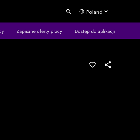
Poland
Search
cy
Zapisane oferty pracy
Dostęp do aplikacji
Guardar oportunid
Partilhar