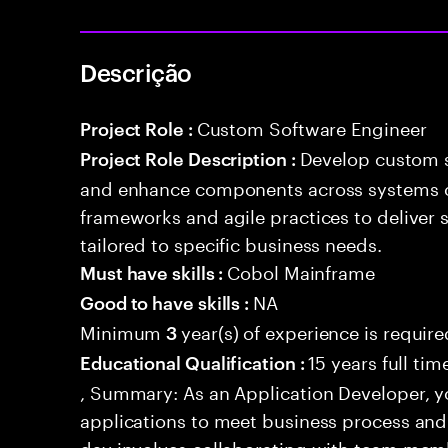
Descrição
Custom Software Engineer
Project Role :
Develop custom s
Project Role Description :
and enhance components across systems o
frameworks and agile practices to deliver 
tailored to specific business needs.
Cobol Mainframe
Must have skills :
NA
Good to have skills :
Minimum
year(s) of experience is require
3
15 years full ti
Educational Qualification :
, Summary: As an Application Developer, yo
applications to meet business process and 
day involves collaborating with team mem