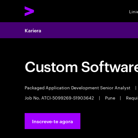
Lin
Kariera
Custom Software
Packaged Application Development Senior Analyst
|
Job No. ATCI-5099269-S1903642
|
Pune
|
Requi
Inscreve-te agora