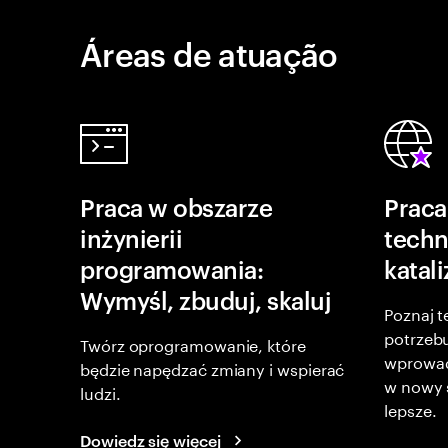
Áreas de atuação
Praca w obszarze
Praca
inżynierii
techn
programowania:
katal
Wymyśl, zbuduj, skaluj
Poznaj t
potrzebu
Twórz oprogramowanie, które
wprowad
będzie napędzać zmiany i wspierać
w nowy s
ludzi.
lepsze.
Dowiedz się więcej