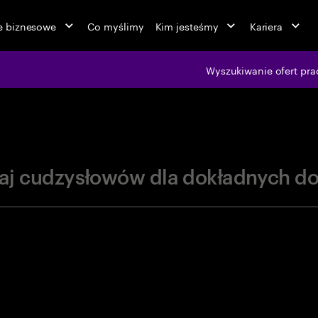
ie biznesowe
Co myślimy
Kim jesteśmy
Kariera
jobs at Ac
Wyszukiwanie ofert pra
aj cudzysłowów dla dokładnych d