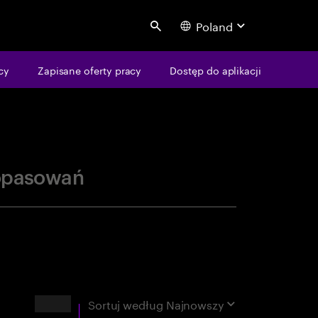
Poland
Search
centure
cy
Zapisane oferty pracy
Dostęp do aplikacji
opasowań
Wyniki
Sortuj według
Najnowszy