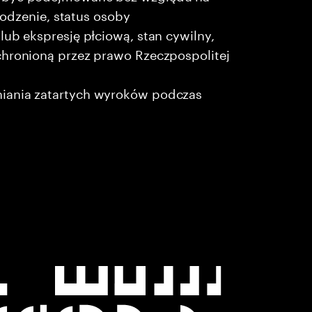
chodzenie, status osoby
lub ekspresję płciową, stan cywilny,
chronioną przez prawo Rzeczpospolitej
niania zatartych wyroków podczas