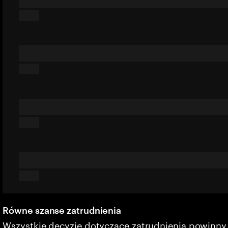
Równe szanse zatrudnienia
Wszystkie decyzje dotyczące zatrudnienia powinn