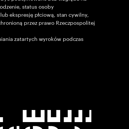
chodzenie, status osoby
lub ekspresję płciową, stan cywilny,
chronioną przez prawo Rzeczpospolitej
niania zatartych wyroków podczas