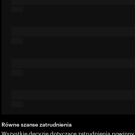
Równe szanse zatrudnienia
Wszystkie decyzje dotyczące zatrudnienia powinn