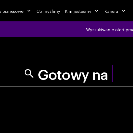
ie biznesowe
Co myślimy
Kim jesteśmy
Kariera
jobs at Ac
Wyszukiwanie ofert pra
G