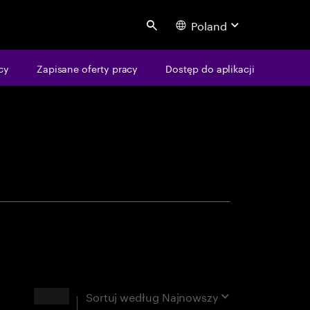
Poland
Search
centure
cy
Zapisane oferty pracy
Dostęp do aplikacji
Wyniki
Sortuj według
Najnowszy