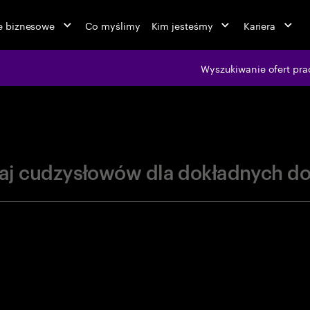
ie biznesowe
Co myślimy
Kim jesteśmy
Kariera
jobs at Ac
Wyszukiwanie ofert pra
aj cudzysłowów dla dokładnych d