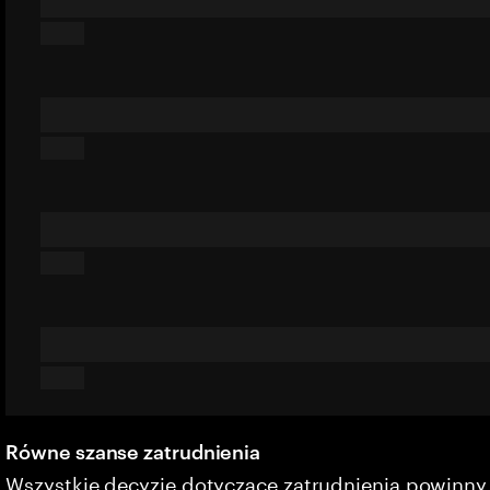
Równe szanse zatrudnienia
Wszystkie decyzje dotyczące zatrudnienia powinn