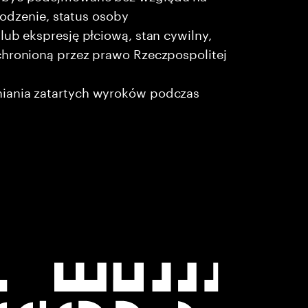
chodzenie, status osoby
lub ekspresję płciową, stan cywilny,
chronioną przez prawo Rzeczpospolitej
niania zatartych wyroków podczas