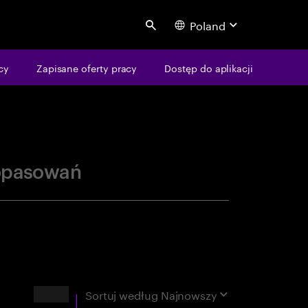
Poland
Search
centure
cy
Zapisane oferty pracy
Dostęp do aplikacji
opasowań
Wyniki
Sortuj według
Najnowszy