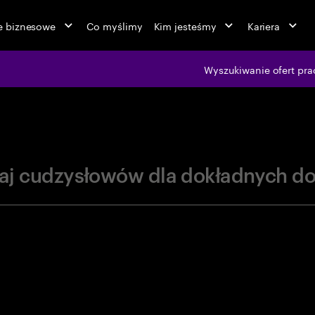
ie biznesowe
Co myślimy
Kim jesteśmy
Kariera
jobs at Ac
Wyszukiwanie ofert pra
aj cudzysłowów dla dokładnych d