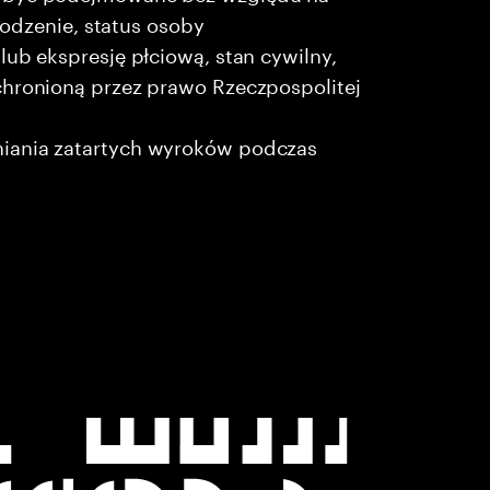
chodzenie, status osoby
lub ekspresję płciową, stan cywilny,
chronioną przez prawo Rzeczpospolitej
niania zatartych wyroków podczas