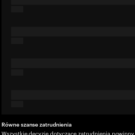
Równe szanse zatrudnienia
Wszystkie decyzje dotyczące zatrudnienia powinn