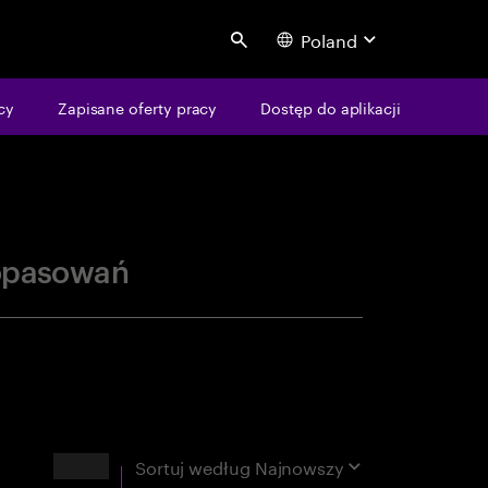
Poland
Search
centure
cy
Zapisane oferty pracy
Dostęp do aplikacji
opasowań
Wyniki
Sortuj według
Najnowszy