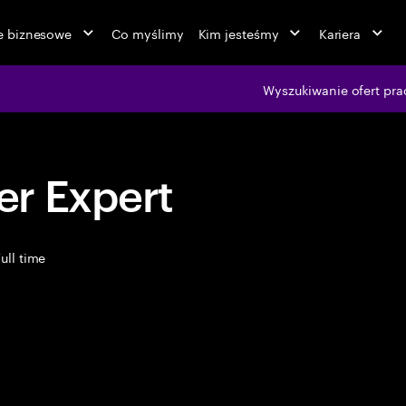
ie biznesowe
Co myślimy
Kim jesteśmy
Kariera
Wyszukiwanie ofert pra
r Expert
ull time