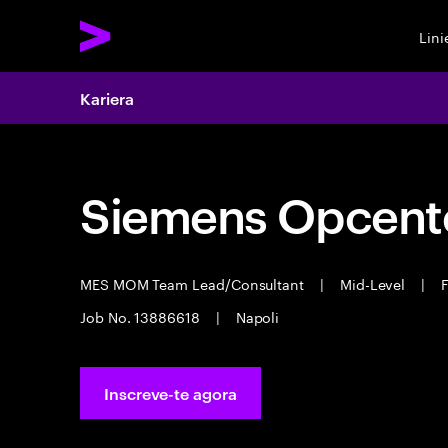
Lin
Kariera
Siemens Opcente
MES MOM Team Lead/Consultant
|
Mid-Level
|
F
Job No. 13886618
|
Napoli
Inscreve-te agora