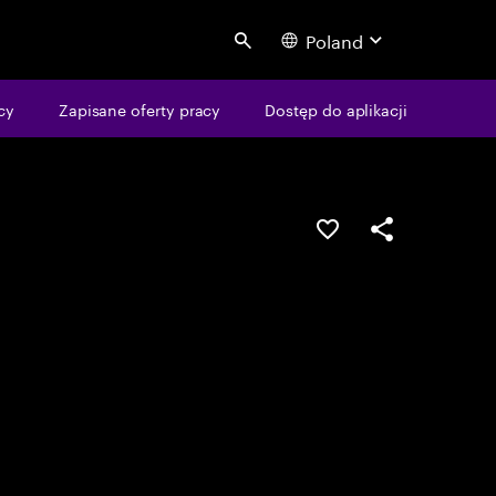
Poland
Search
cy
Zapisane oferty pracy
Dostęp do aplikacji
Guardar oportunid
Partilhar