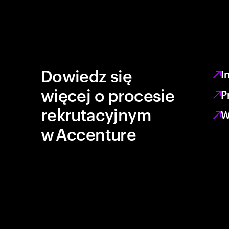
Dowiedz się
I
więcej o procesie
P
rekrutacyjnym
W
w Accenture