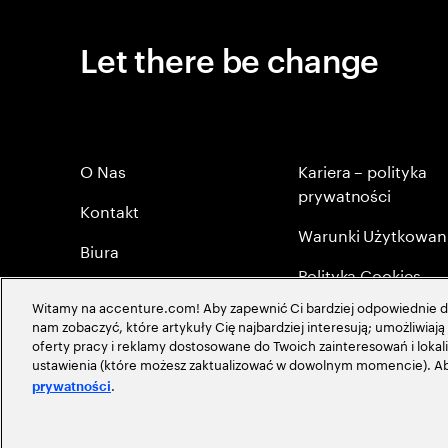
Let there be change
O Nas
Kariera – polityka
prywatności
Kontakt
Warunki Użytkowan
Biura
Polityka Cookies
Byli Pracownicy
Witamy na accenture.com! Aby zapewnić Ci bardziej odpowiednie do
Mapa strony
nam zobaczyć, które artykuły Cię najbardziej interesują; umożliwia
Polityka Prywatności
oferty pracy i reklamy dostosowane do Twoich zainteresowań i lokali
Globalna maerytokr
ustawienia (które możesz zaktualizować w dowolnym momencie). Aby
.
prywatności
©
2026
Accenture, Wszystkie Prawa Zastrzeżone