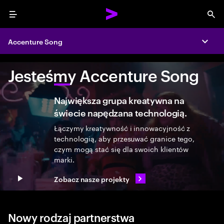
Menu
Sea
Accenture Song
Expa
Jesteśmy Accenture Song
Największa grupa kreatywna na
świecie napędzana technologią.
Łączymy kreatywność i innowacyjność z
technologią, aby przesuwać granice tego,
czym mogą stać się dla swoich klientów
marki.
Zobacz nasze projekty
Play video
Nowy rodzaj partnerstwa