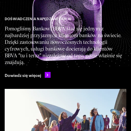
DOŚWIADCZENIA NAPĘDZANE GEN AI
Pomogliśmy Bankowi BBVA stać się jednym z
najbardziej przyjaznych klientom banków na świecie.
Dzięki zastosowaniu nowoczesnych technologii
cyfrowych, usługi bankowe docierają do klientów
BBVA "tu i teraz" niezależnie od tego, gdzie właśnie się
znajdują.
Dowiedz się więcej