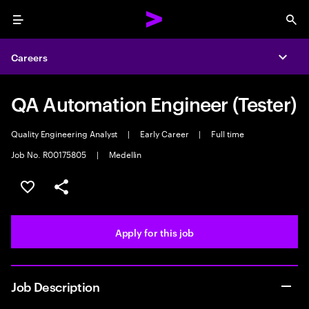
Menu
Sea
Careers
Expa
QA Automation Engineer (Tester)
Quality Engineering Analyst
|
Early Career
|
Full time
Job No. R00175805
|
Medellin
Save this job
Share this job
Apply for this job
Job Description