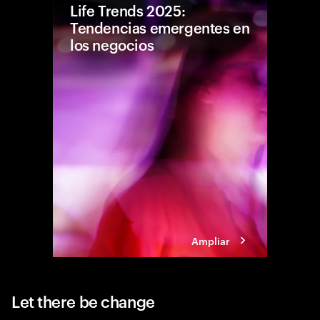
Life Trends 2025:
Tendencias emergentes en
los negocios
Cinco te
costo de
buscan u
equilibr
ellas co
Ampliar
Let there be change