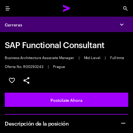
Menu
Sea
Carreras
Expa
SAP Functional Consultant
Business Architecture Associate Manager
|
Mid-Level
|
Full time
Oferta No. R00293243
|
Prague
Guardar este empleo
Compartir este empleo
Postúlate Ahora
Descripción de la posición