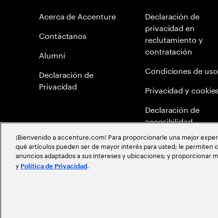
Acerca de Accenture
Declaración de
privacidad en
Contáctanos
reclutamiento y
contratación
Alumni
Condiciones de uso
Declaración de
Privacidad
Privacidad y cookie
Declaración de
accesibilidad
¡Bienvenido a accenture.com! Para proporcionarle una mejor experien
Mapa del Sitio
qué artículos pueden ser de mayor interés para usted; le permiten c
anuncios adaptados a sus intereses y ubicaciones; y proporcionar m
Meritocracia Global
y
.
Política de Privacidad
©
2026
Accenture todos los derechos reservados