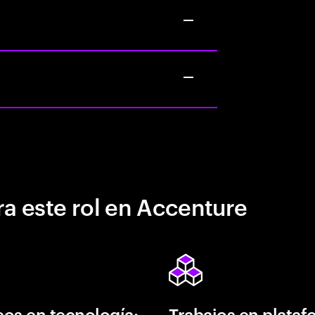
a este rol en Accenture
os en tecnología:
Trabajos en plata