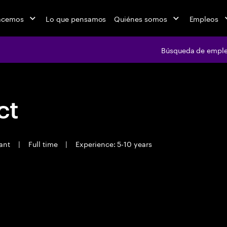
acemos
Lo que pensamos
Quiénes somos
Empleos
Búsqueda de empl
ct
tant
|
Full time
|
Experience: 5-10 years