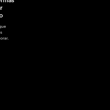
r
ro
 que
as
orar.