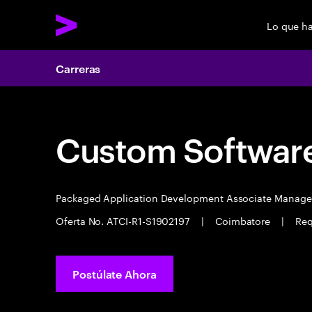
Lo que h
Carreras
Custom Software
Packaged Application Development Associate Manag
Oferta No. ATCI-R1-S1902197
|
Coimbatore
|
Req
Postúlate Ahora