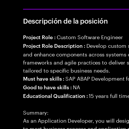
Descripción de la posición
Custom Software Engineer
Project Role :
Develop custom s
Project Role Description :
and enhance components across systems o
frameworks and agile practices to deliver 
tailored to specific business needs.
SAP ABAP Development f
Must have skills :
NA
Good to have skills :
15 years full ti
Educational Qualification :
Summary:
As an Application Developer, you will desig
to meet business process and application 