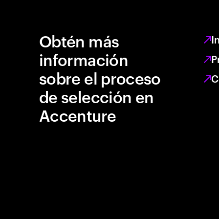
Obtén más
I
información
P
sobre el proceso
C
de selección en
Accenture