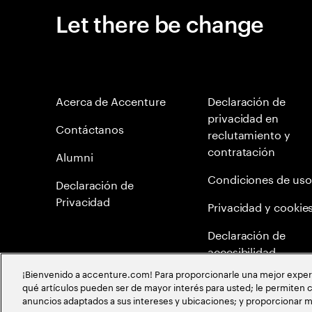
Let there be change
Acerca de Accenture
Declaración de
privacidad en
Contáctanos
reclutamiento y
contratación
Alumni
Condiciones de uso
Declaración de
Privacidad
Privacidad y cookie
Declaración de
accesibilidad
¡Bienvenido a accenture.com! Para proporcionarle una mejor experien
Mapa del Sitio
qué artículos pueden ser de mayor interés para usted; le permiten c
anuncios adaptados a sus intereses y ubicaciones; y proporcionar m
Meritocracia Global