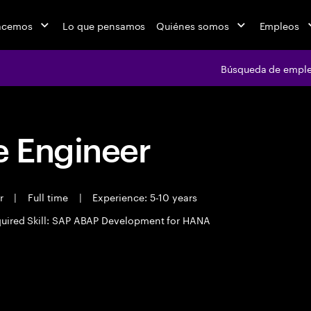
acemos
Lo que pensamos
Quiénes somos
Empleos
Búsqueda de empl
 Engineer
er
|
Full time
|
Experience: 5-10 years
uired Skill: SAP ABAP Development for HANA