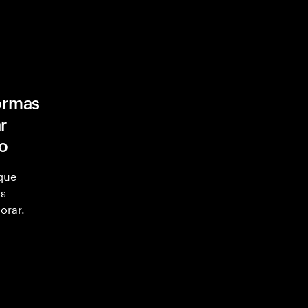
formas
r
ro
 que
as
orar.