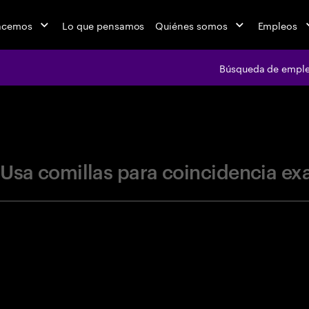
acemos
Lo que pensamos
Quiénes somos
Empleos
Búsqueda de empl
jobs at Ac
Usa comillas para coincidencia ex