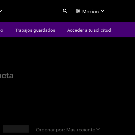
Mexico
Search
eo
Trabajos guardados
Acceder a tu solicitud
centure
acta
Resultados
Ordenar por:
Más reciente