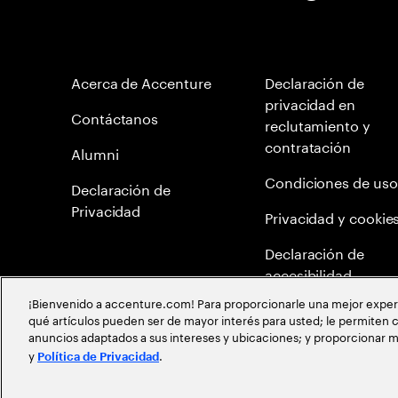
Acerca de Accenture
Declaración de
privacidad en
Contáctanos
reclutamiento y
contratación
Alumni
Condiciones de uso
Declaración de
Privacidad
Privacidad y cookie
Declaración de
accesibilidad
¡Bienvenido a accenture.com! Para proporcionarle una mejor experien
Mapa del Sitio
qué artículos pueden ser de mayor interés para usted; le permiten c
anuncios adaptados a sus intereses y ubicaciones; y proporcionar m
Meritocracia Global
y
.
Política de Privacidad
©
2026
Accenture todos los derechos reservados