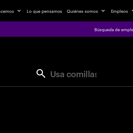
acemos
Lo que pensamos
Quiénes somos
Empleos
Búsqueda de empl
jobs at Ac
Usa comillas para coincidencia ex