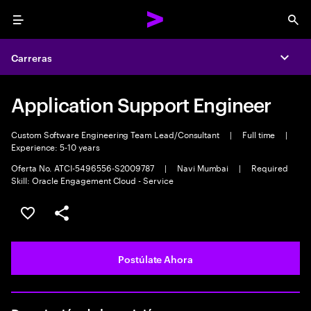
Menu
Sea
Carreras
Expa
Application Support Engineer
Custom Software Engineering Team Lead/Consultant
|
Full time
|
Experience: 5-10 years
Oferta No. ATCI-5496556-S2009787
|
Navi Mumbai
|
Required
Skill: Oracle Engagement Cloud - Service
Guardar este empleo
Compartir este empleo
Postúlate Ahora