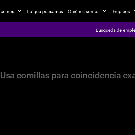
acemos
Lo que pensamos
Quiénes somos
Empleos
Búsqueda de empl
jobs at Ac
Usa comillas para coincidencia ex