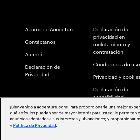
Acerca de Accenture
Declaración de
privacidad en
Contáctanos
reclutamiento y
contratación
Alumni
Condiciones de uso
Declaración de
Privacidad
Privacidad y cookie
Declaración de
accesibilidad
¡Bienvenido a accenture.com! Para proporcionarle una mejor experien
Mapa del Sitio
qué artículos pueden ser de mayor interés para usted; le permiten c
anuncios adaptados a sus intereses y ubicaciones; y proporcionar m
Meritocracia Global
y
.
Política de Privacidad
©
2026
Accenture todos los derechos reservados