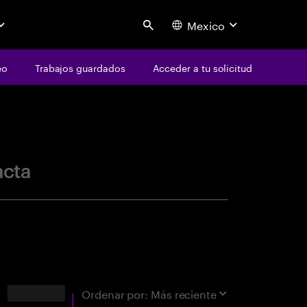
Mexico
Search
eo
Trabajos guardados
Acceder a tu solicitud
centure
acta
Resultados
Ordenar por:
Más reciente