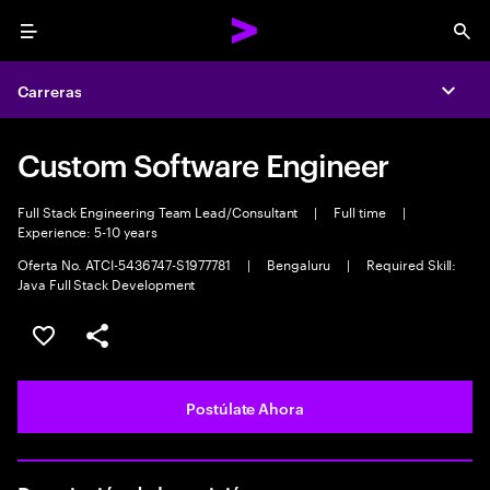
Menu
Sea
Carreras
Expa
Custom Software Engineer
Full Stack Engineering Team Lead/Consultant
|
Full time
|
Experience: 5-10 years
Oferta No. ATCI-5436747-S1977781
|
Bengaluru
|
Required Skill:
Java Full Stack Development
Guardar este empleo
Compartir este empleo
Postúlate Ahora