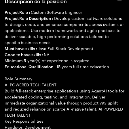
Descripción de la posición
Custom Software Engineer
Project Role :
Develop custom software solutions
Project Role Description :
to design, code, and enhance components across systems or
applications. Use modern frameworks and agile practices to
deliver scalable, high-performing solutions tailored to
specific business needs.
Java Full Stack Development
Must have skills :
NA
Good to have skills :
Minimum
year(s) of experience is required
5
15 years full time education
Educational Qualification :
Role Summary
AI POWERED TECH TALENT
Build full-stack enterprise applications using AgentAI tools for
accelerated coding, testing, and integration. Deliver
immediate organizational value through productivity uplift
and reduced reliance on scarce AI-native talent. AI POWERED
TECH TALENT
Key Responsibilities
Hands-on Development