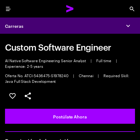
Menu
Sea
Carreras
Expa
Custom Software Engineer
AI Native Software Engineering Senior Analyst
|
Full time
|
Experience: 2-5 years
Oferta No. ATCI-5436475-S1978240
|
Chennai
|
Required Skill:
Java Full Stack Development
Guardar este empleo
Compartir este empleo
Postúlate Ahora