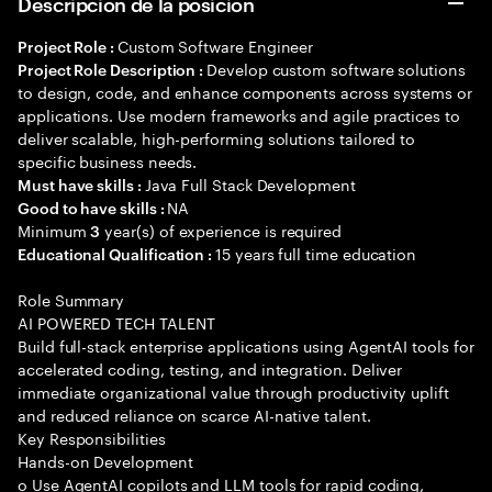
Descripción de la posición
Custom Software Engineer
Project Role :
Develop custom software solutions
Project Role Description :
to design, code, and enhance components across systems or
applications. Use modern frameworks and agile practices to
deliver scalable, high-performing solutions tailored to
specific business needs.
Java Full Stack Development
Must have skills :
NA
Good to have skills :
Minimum
year(s) of experience is required
3
15 years full time education
Educational Qualification :
Role Summary
AI POWERED TECH TALENT
Build full-stack enterprise applications using AgentAI tools for
accelerated coding, testing, and integration. Deliver
immediate organizational value through productivity uplift
and reduced reliance on scarce AI-native talent.
Key Responsibilities
Hands-on Development
o Use AgentAI copilots and LLM tools for rapid coding,