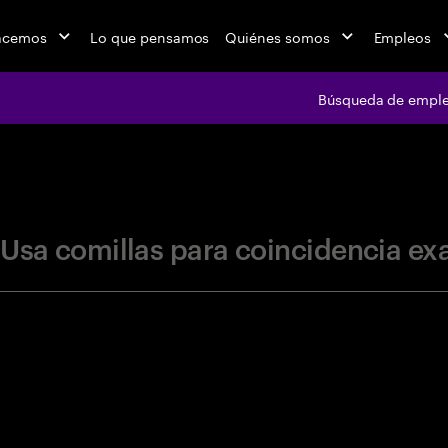
acemos
Lo que pensamos
Quiénes somos
Empleos
Búsqueda de empl
jobs at Ac
Usa comillas para coincidencia ex