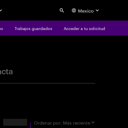
Mexico
Search
eo
Trabajos guardados
Acceder a tu solicitud
centure
acta
Resultados
Ordenar por:
Más reciente