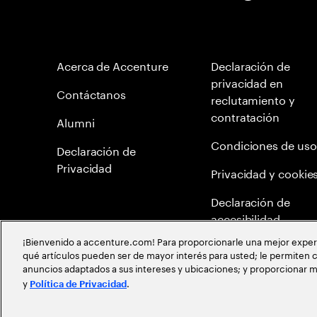
Acerca de Accenture
Declaración de
privacidad en
Contáctanos
reclutamiento y
contratación
Alumni
Condiciones de uso
Declaración de
Privacidad
Privacidad y cookie
Declaración de
accesibilidad
¡Bienvenido a accenture.com! Para proporcionarle una mejor experien
Mapa del Sitio
qué artículos pueden ser de mayor interés para usted; le permiten c
anuncios adaptados a sus intereses y ubicaciones; y proporcionar m
Meritocracia Global
y
.
Política de Privacidad
©
2026
Accenture todos los derechos reservados