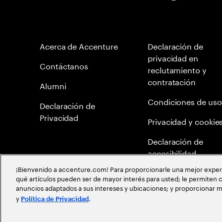
Acerca de Accenture
Declaración de
privacidad en
Contáctanos
reclutamiento y
contratación
Alumni
Condiciones de uso
Declaración de
Privacidad
Privacidad y cookie
Declaración de
accesibilidad
¡Bienvenido a accenture.com! Para proporcionarle una mejor experien
Mapa del Sitio
qué artículos pueden ser de mayor interés para usted; le permiten c
anuncios adaptados a sus intereses y ubicaciones; y proporcionar m
Meritocracia Global
y
.
Política de Privacidad
©
2026
Accenture todos los derechos reservados