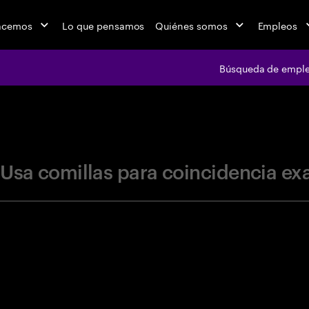
acemos
Lo que pensamos
Quiénes somos
Empleos
Búsqueda de empl
jobs at Ac
Usa comillas para coincidencia ex