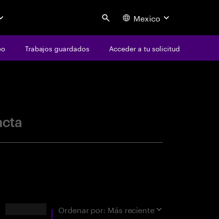
Mexico
Search
eo
Trabajos guardados
Acceder a tu solicitud
centure
acta
Resultados
Ordenar por:
Más reciente