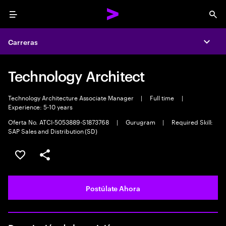
Menu
Sea
Carreras
Expa
Technology Architect
Technology Architecture Associate Manager
|
Full time
|
Experience: 5-10 years
Oferta No. ATCI-5053889-S1873768
|
Gurugram
|
Required Skill:
SAP Sales and Distribution (SD)
Guardar este empleo
Compartir este empleo
Postúlate Ahora